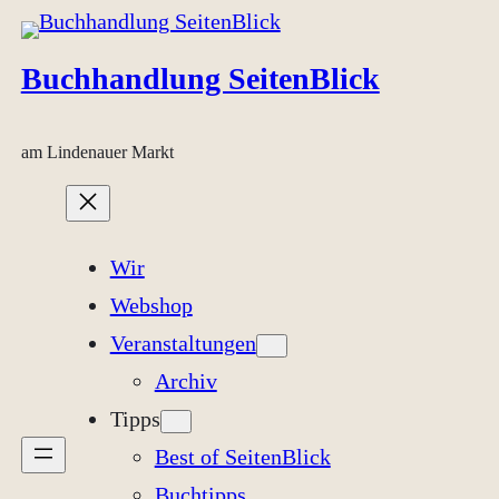
Zum
Inhalt
Buchhandlung SeitenBlick
springen
am Lindenauer Markt
Wir
Webshop
Veranstaltungen
Archiv
Tipps
Best of SeitenBlick
Buchtipps